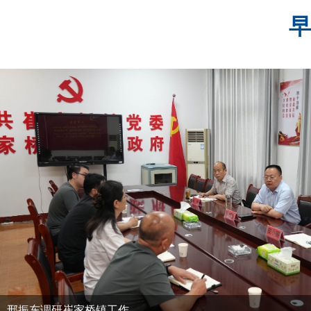
早
邢振东调研崔家桥镇工作