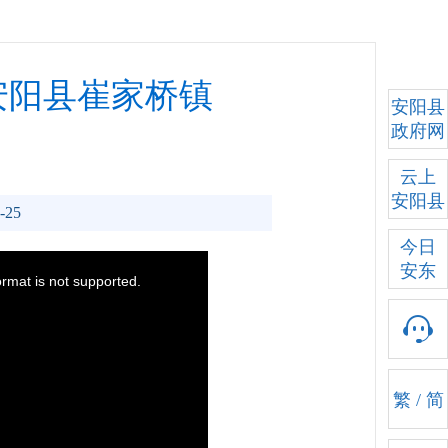
安阳县崔家桥镇
安阳县
政府网
云上
安阳县
-25
今日
安东
繁
/
简