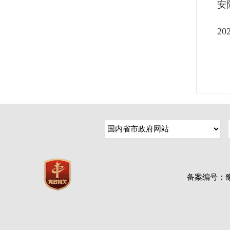
安
2
备案编号：豫IC