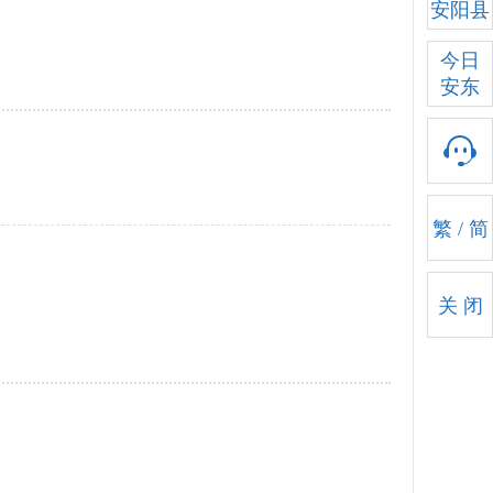
安阳县
今日
安东
繁
/
简
关 闭