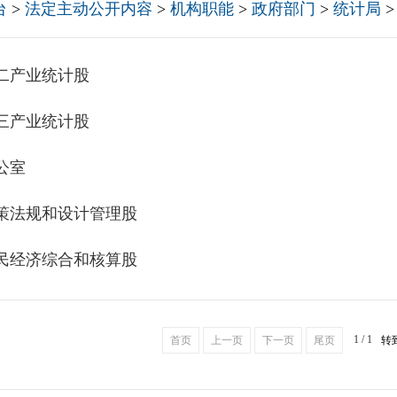
台
>
法定主动公开内容
>
机构职能
>
政府部门
>
统计局
>
二产业统计股
三产业统计股
公室
策法规和设计管理股
民经济综合和核算股
1 / 1
首页
上一页
下一页
尾页
转