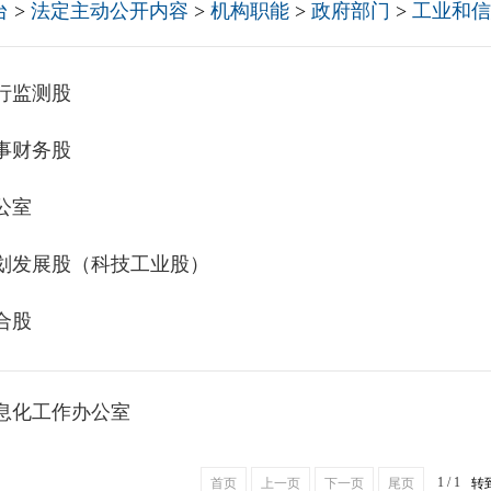
台
>
法定主动公开内容
>
机构职能
>
政府部门
>
工业和信
行监测股
事财务股
公室
划发展股（科技工业股）
合股
息化工作办公室
1 / 1
首页
上一页
下一页
尾页
转