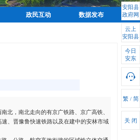
安阳县
政民互动
数据发布
政府网
云上
安阳县
今日
安东
繁
/
简
西南北，南北走向的有京广铁路、京广高铁、
关 闭
高速、晋豫鲁快速铁路以及在建中的安林市域