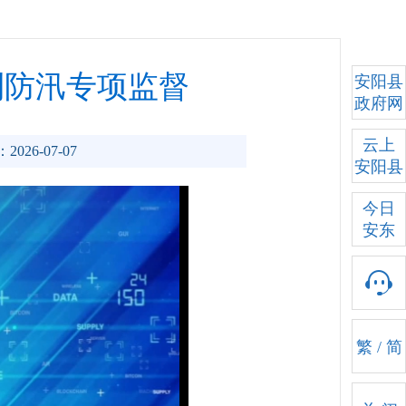
利防汛专项监督
安阳县
政府网
云上
2026-07-07
安阳县
今日
安东
繁
/
简