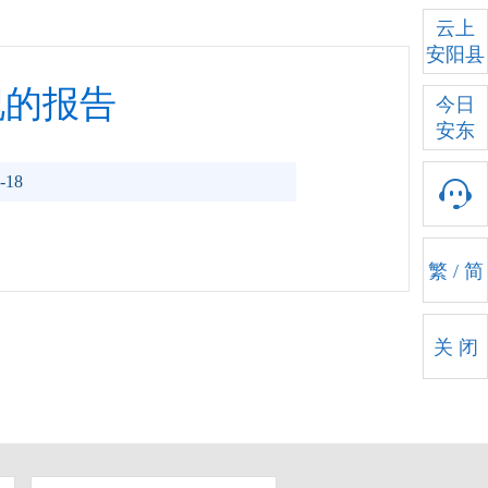
云上
安阳县
况的报告
今日
安东
-18
繁
/
简
关 闭