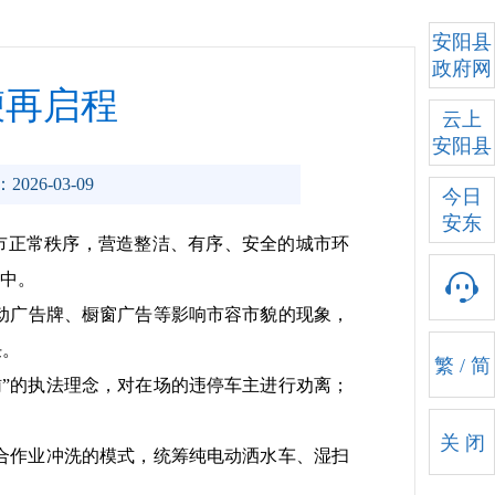
安阳县
政府网
鞭再启程
云上
安阳县
2026-03-09
今日
安东
市正常秩序，营造整洁、有序、安全的城市环
作中。
动广告牌、橱窗广告等影响市容市貌的现象，
任。
繁
/
简
”的执法理念，对在场的违停车主进行劝离；
关 闭
合作业冲洗的模式，统筹纯电动洒水车、湿扫
。