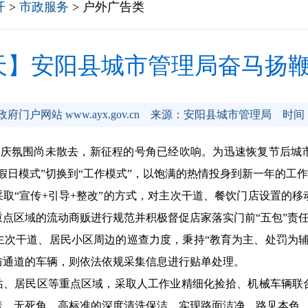
开
>
市政服务
> 户外广告类
天】安阳县城市管理局奋马扬
门户网站 www.ayx.gov.cn
来源：安阳县城市管理局
时间：
的喜庆氛围尚未散去，新征程的号角已经吹响。为迅速恢复节后城
假日模式”切换到“工作模式”，以饱满的热情投身到新一年的工
取“宣传+引导+整改”的方式，对主次干道、餐饮门店设置的移
点区域的流动商贩进行规范并积极督促店家落实门前“五包”责
干道、居民小区周边的巡查力度，秉持“教育为主、处罚为辅
防通道的车辆，则依法依规采集信息进行贴单处理。
、居民区等重点区域，采取人工作业精细化捡拾、机械车辆联
盖、无死角、高标准的深度清洗保洁，实现路面洁净、路见本色