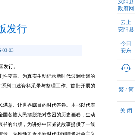
安阳县
政府网
云上
版发行
安阳县
今日
03-03
安东
国发行。
史性变革。为真实生动记录新时代波澜壮阔的
”系列口述资料采录与整理工作。首批开展的
繁
/
简
民满意、让世界瞩目的时代答卷。本书以代表
关 闭
全国各族人民摆脱绝对贫困的历史画卷，生动
该书的出版，为讲好中国减贫故事提供了一线
资源，为推动习近平新时代中国特色社会主义