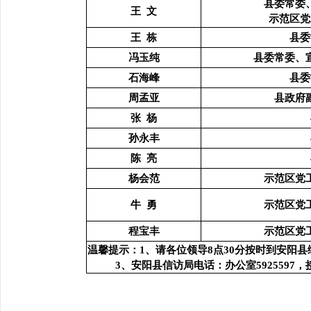
县委常委
王 文
示范区党
王 栋
县委
冯玉纯
县委常委、
石海峰
县委
周孟亚
县政府
张 杨
孙永丰
陈 亮
杨会范
示范区党
牛 勇
示范区党
程宝丰
示范区党
温馨提示：1、请各位领导8点30分按时到安阳
3、安阳县信访局电话：办公室5925597，接访