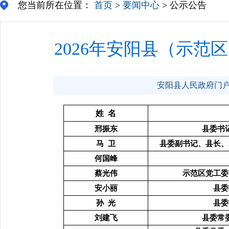
您当前所在位置：
首页
>
要闻中心
> 公示公告
2026年安阳县（示
安阳县人民政府门户网站 
姓 名
邢振东
县委书
马 卫
县委副书记、县长、
何国峰
蔡光伟
示范区党工委
安小丽
县委
孙 光
县委
刘建飞
县委常