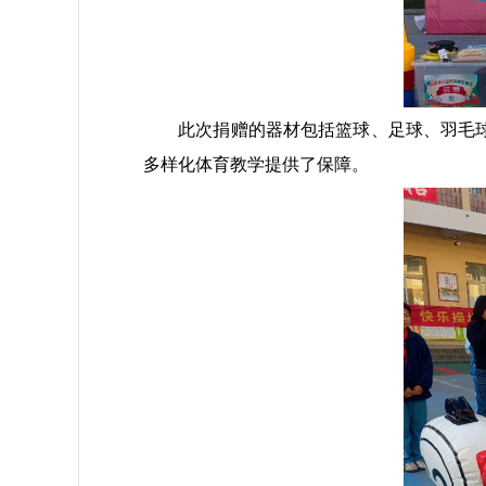
此次捐赠的器材包括篮球、足球、羽毛球、
多样化体育教学提供了保障。