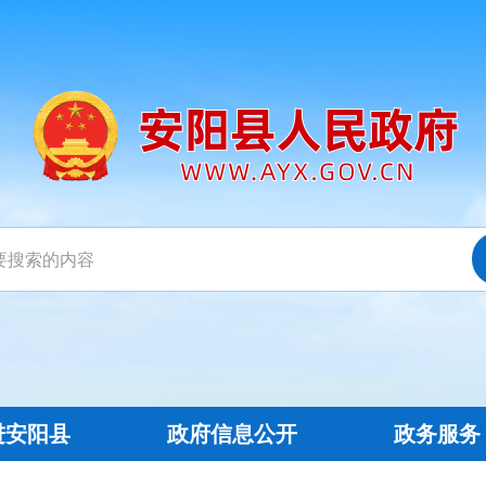
进安阳县
政府信息公开
政务服务