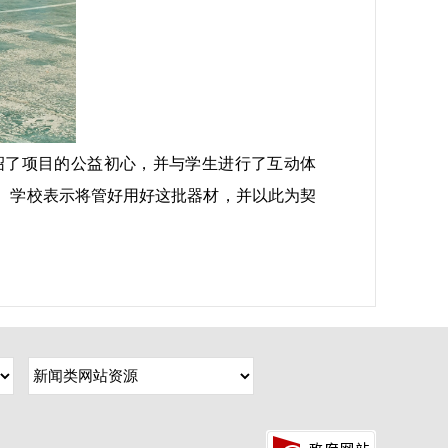
了项目的公益初心，并与学生进行了互动体
念。学校表示将管好用好这批器材，并以此为契