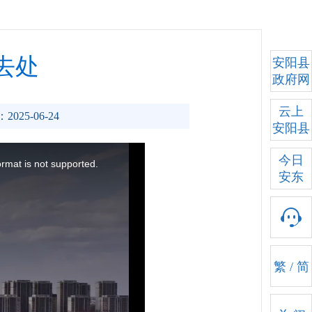
去处
安阳县
政府网
云上
2025-06-24
安阳县
今日
安东
繁
/
简